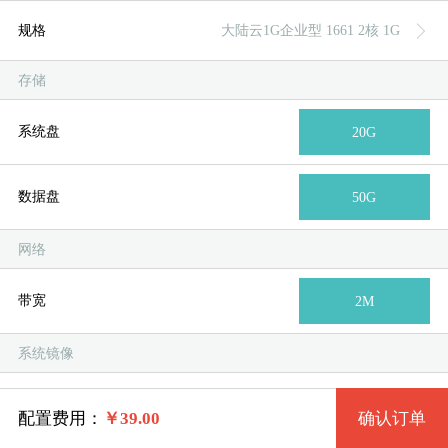
规格
大陆云1G企业型 1661 2核 1G
台湾
新加
德
美
美
存储
系统版本
规格
系统盘
20G
大陆云1G企业型 1661 2核 1G
Win 7 32 中文版
数据盘
50G
模
独
单
大陆云2G企业型 1662 2核 2G
win10 (2G以上)
网络
系统类别
带宽
大陆云4G企业型 1663 4核 4G
2003(32位)中文版
2M
Windows
系统镜像
大陆云8G企业型 1664 4核 8G
2003R2英文版
系统类别
Windows
Linux
大陆云16G企业型 1665 8核 16G
2008R2中文纯净版
配置费用：
￥
39.00
确认订单