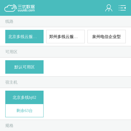
线路
会员名：
北京多线云服务器企业型
郑州多线云服务器企业型
泉州电信企业型
实名认证
未认证
混拨
拨
可用区
充值
默认可用区
订单管理
宿主机
进入控制台
北京多线bj02
拨
退出
剩余63台
规格