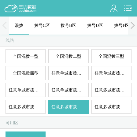
会员名：
混拨
拨号C区
拨号B区
拨号D区
拨号F区
实名认证
线路
未认证
混拨
拨
全国混拨一型
全国混拨二型
全国混拨三型
充值
全国混拨四型
任意单城市拨号一型
任意单城市拨号二型
订单管理
进入控制台
任意单城市拨号三型
任意单城市拨号四型
任意多城市拨号一型
拨
退出
任意多城市拨号二型
任意多城市拨号三型
任意多城市拨号四型
可用区