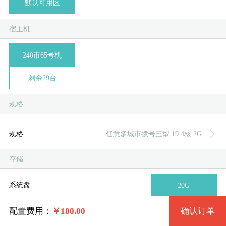
默认可用区
宿主机
台湾
新加
德
美
美
240市65号机
系统版本
剩余29台
3.精简版win7 32位 （1G以上）
规格
模
独
单
4.精简版win7 64位（1G以上）
规格
任意多城市拨号三型 19 4核 2G
系统类别
精简版win10 64位（2G以上）
存储
规格
Windows
1.精简版win xp
系统盘
20G
任意多城市拨号三型 19 4核 2G
Linux
2.精简版win 2003
配置费用：
￥
180.00
确认订单
网络