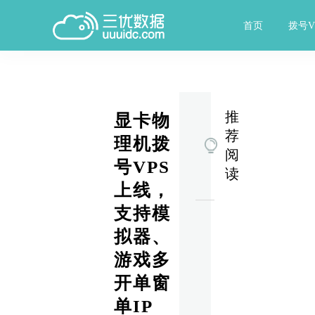
首页
拨号V
推
显卡物
荐
理机拨
阅
号VPS
读
上线，
支持模
新上架多款显卡拨号
拟器、
游戏多
开单窗
上架拨号C区单城市，
单IP