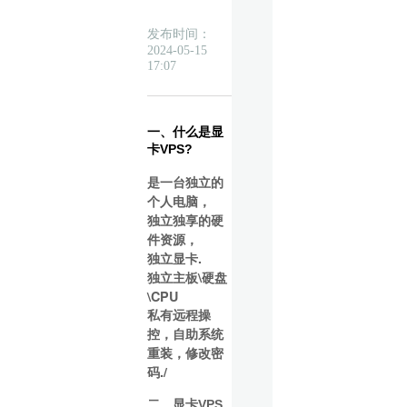
发布时间：
淘宝新用户1元测试一
2024-05-15
17:07
如何免费测试机器
一、什么是显
卡VPS?
是一台独立的
关于近期网站受到DD
个人电脑，
独立独享的硬
件资源，
独立显卡.
独立主板\硬盘
新上香港动态拨号服
\CPU
私有远程操
控，自助系统
重装，修改密
码./
二、显卡VPS