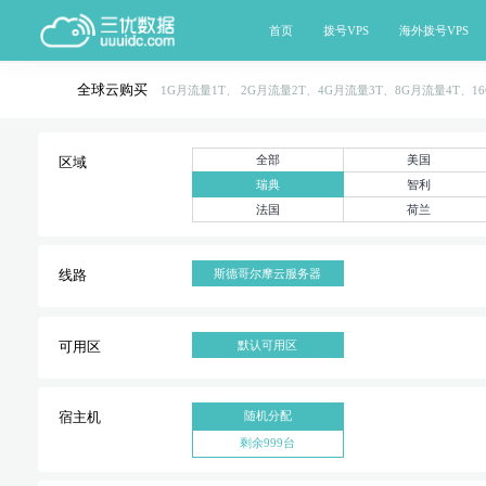
首页
拨号VPS
海外拨号VPS
全球云购买
1G月流量1T、 2G月流量2T、4G月流量3T、8G月流量4T、1
全部
美国
区域
瑞典
智利
法国
荷兰
斯德哥尔摩云服务器
线路
默认可用区
可用区
随机分配
宿主机
剩余999台