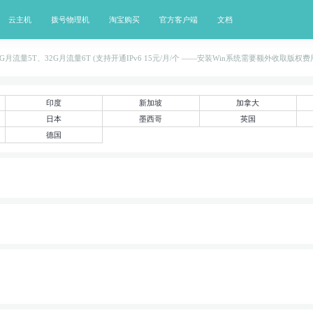
云主机
拨号物理机
淘宝购买
官方客户端
文档
6G月流量5T、32G月流量6T (支持开通IPv6 15元/月/个 ——安装Win系统需要额外收取版权
印度
新加坡
加拿大
日本
墨西哥
英国
德国