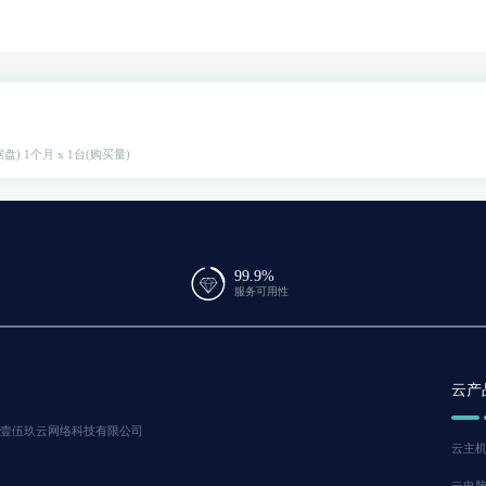
据盘)
1个月 x 1台(购买量)
99.9%
服务可用性
云产
版权所有 南宁市壹伍玖云网络科技有限公司
云主
云电