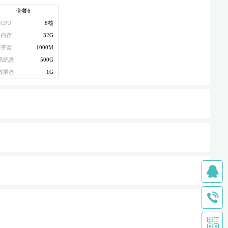
套餐6
CPU
8核
内存
32G
带宽
1000M
系统盘
500G
数据盘
1G