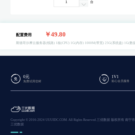
台
￥49.80
配置费用
斯德哥尔摩云服务器(线路)
1核(CPU)
1G(内存)
1000M(带宽)
25G(系统盘)
1G(数
0元
1V1
贴心会员服务
免费试用尝鲜
Copyright © 2016-2024 UUUIDC.COM. All Rights Reserved.三优数据 
三优数据