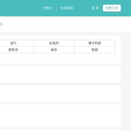
控制台
自助换机
登 录
免费注册
|
费用）
波兰
以色列
澳大利亚
西班牙
南非
韩国