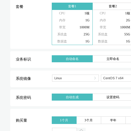
套餐1
套餐2
套餐
CPU
1核
CPU
1核
内存
1G
内存
2G
带宽
1000M
带宽
1000M
系统盘
25G
系统盘
55G
数据盘
1G
数据盘
1G
自动命名
立即命名
业务标识
系统镜像
自动生成
设置密码
系统密码
1个月
3个月
半年
购买量