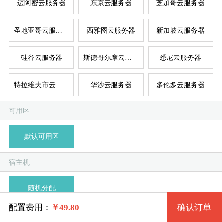
迈阿密云服务器
东京云服务器
芝加哥云服务器
圣地亚哥云服务器
西雅图云服务器
新加坡云服务器
台湾
新加
德
美
美
硅谷云服务器
斯德哥尔摩云服务器
悉尼云服务器
系统版本
规格
特拉维夫市云服务器
华沙云服务器
多伦多云服务器
海外云服务器1G型 999_ams 1核 1G
CentOS 7 x64
可用区
模
独
单
海外云服务器2G型 1032_ams 1核 2G
Debian 10 x64 (buster)
默认可用区
系统类别
海外云服务器4G型 1033_ams 2核 4G
CentOS 7 SELinux x64
宿主机
Linux
海外云服务器8G型 1034_ams 4核 8G
Ubuntu 20.04 LTS x64
随机分配
Windows
海外云服务器16G型 1035_ams 6核 16G
CentOS 8 Stream x64
配置费用：
￥
49.80
确认订单
剩余999台