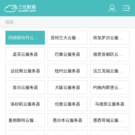
线路
会员名：
阿姆斯特丹云服务器
亚特兰大云服务器
班加罗尔云服务器
实名认证
未认证
混拨
拨
孟买云服务器
巴黎云服务器
德里首都区云服务器
充值
达拉斯云服务器
纽约云服务器
法兰克福云服务器
订单管理
首尔云服务器
大阪云服务器
约翰内斯堡云服务器
进入控制台
拨
洛杉矶云服务器
伦敦云服务器
马德里云服务器
退出
曼彻斯特云服务器
墨尔本云服务器
墨西哥城云服务器