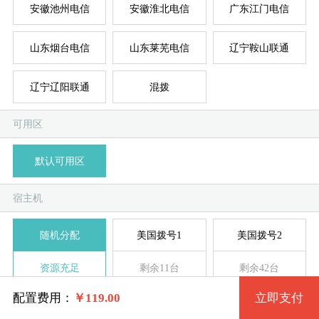
安徽池州电信
安徽淮北电信
广东江门电信
山东烟台电信
山东莱芜电信
辽宁鞍山联通
台湾
新加
德
美
美
系统版本
规格
辽宁辽阳联通
混拨
可用区
标准型 Small.3 1核 1G
Windows 7 32位
默认可用区
模
独
单
标准型 Small.4 2核 1G
Windows 2003 32位
宿主机
系统类别
标准型 Medium.1 1核 2G
Windows XP 32位
随机分配
美国拨号1
美国拨号2
Windows拨号
标准型 Medium.2 2核 2G
Windows 7 64位
资源充足
剩余11台
剩余42台
Linux拨号
标准型 Medium.3 4核 2G
Windows 2008R2 64位
配置费用：
￥
119.00
立即支付
美国拨号3
美国拨号4
美国拨号5