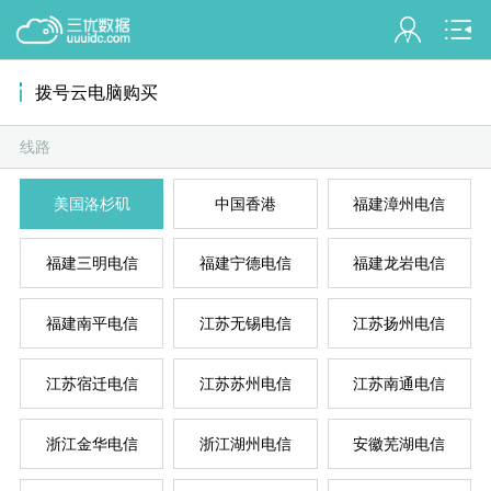
会员名：
拨号云电脑购买
实名认证
未认证
线路
混拨
拨
美国洛杉矶
中国香港
福建漳州电信
充值
订单管理
福建三明电信
福建宁德电信
福建龙岩电信
进入控制台
福建南平电信
江苏无锡电信
江苏扬州电信
拨
退出
江苏宿迁电信
江苏苏州电信
江苏南通电信
浙江金华电信
浙江湖州电信
安徽芜湖电信