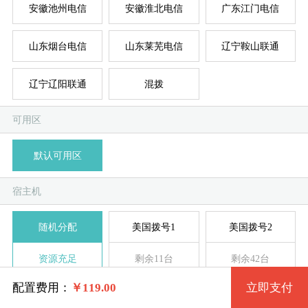
安徽池州电信
安徽淮北电信
广东江门电信
山东烟台电信
山东莱芜电信
辽宁鞍山联通
台湾
新加
德
美
美
系统版本
规格
辽宁辽阳联通
混拨
可用区
标准型 Small.3 1核 1G
Windows 7 32位
默认可用区
模
独
单
标准型 Small.4 2核 1G
Windows 2003 32位
宿主机
系统类别
标准型 Medium.1 1核 2G
Windows XP 32位
随机分配
美国拨号1
美国拨号2
Windows拨号
标准型 Medium.2 2核 2G
Windows 7 64位
资源充足
剩余11台
剩余42台
Linux拨号
标准型 Medium.3 4核 2G
Windows 2008R2 64位
配置费用：
￥
119.00
立即支付
美国拨号3
美国拨号4
美国拨号5