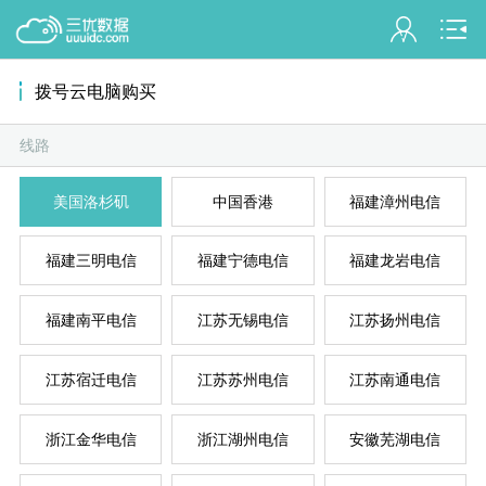
会员名：
拨号云电脑购买
实名认证
未认证
线路
混拨
拨
美国洛杉矶
中国香港
福建漳州电信
充值
订单管理
福建三明电信
福建宁德电信
福建龙岩电信
进入控制台
福建南平电信
江苏无锡电信
江苏扬州电信
拨
退出
江苏宿迁电信
江苏苏州电信
江苏南通电信
浙江金华电信
浙江湖州电信
安徽芜湖电信