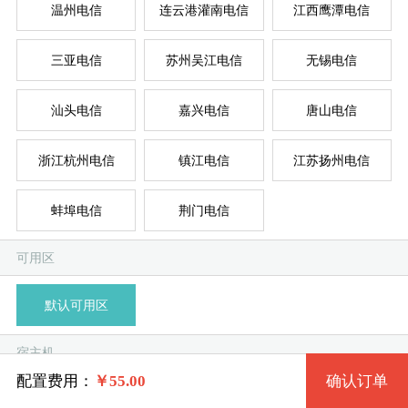
温州电信
连云港灌南电信
江西鹰潭电信
三亚电信
苏州吴江电信
无锡电信
台湾
新加
德
美
美
系统版本
汕头电信
嘉兴电信
唐山电信
规格
浙江杭州电信
镇江电信
江苏扬州电信
Win 7 32位流畅版
蚌埠电信
荆门电信
特价套餐一 13 2核 0.50G
模
独
单
Win 7 64位流畅版
系统类别
可用区
特价套餐二 9728 2核 1G
Win 7 32位完整版 (1G以上)
默认可用区
特价套餐三 19 4核 2G
Windows
Win 7 64位完整版 (2G以上)
宿主机
特价套餐四 20 4核 4G
Linux
Win 10 32位流畅版 (2G以上)
配置费用：
￥
55.00
确认订单
淮安电信-A
淮安电信-B