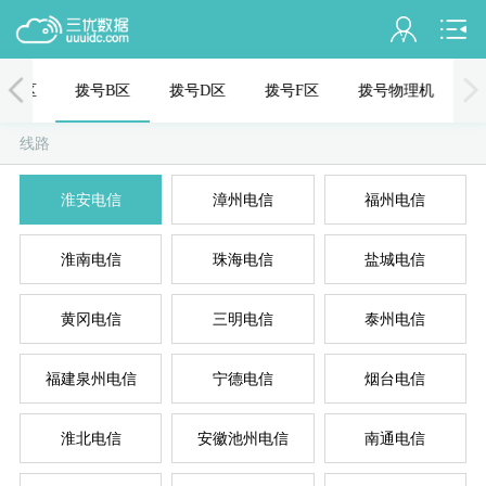
会员名：
号C区
拨号B区
拨号D区
拨号F区
拨号物理机
实名认证
线路
未认证
混拨
拨
淮安电信
漳州电信
福州电信
充值
淮南电信
珠海电信
盐城电信
订单管理
进入控制台
黄冈电信
三明电信
泰州电信
拨
退出
福建泉州电信
宁德电信
烟台电信
淮北电信
安徽池州电信
南通电信