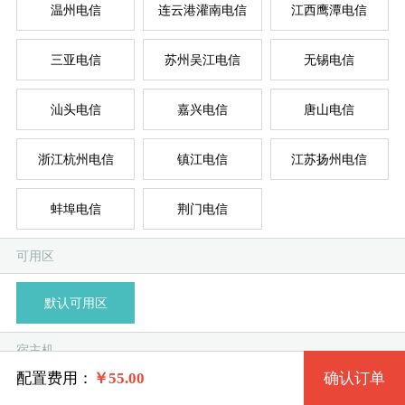
温州电信
连云港灌南电信
江西鹰潭电信
三亚电信
苏州吴江电信
无锡电信
台湾
新加
德
美
美
系统版本
汕头电信
嘉兴电信
唐山电信
规格
浙江杭州电信
镇江电信
江苏扬州电信
Win 7 32位流畅版
蚌埠电信
荆门电信
特价套餐一 13 2核 0.50G
模
独
单
Win 7 64位流畅版
系统类别
可用区
特价套餐二 9728 2核 1G
Win 7 32位完整版 (1G以上)
默认可用区
特价套餐三 19 4核 2G
Windows
Win 7 64位完整版 (2G以上)
宿主机
特价套餐四 20 4核 4G
Linux
Win 10 32位流畅版 (2G以上)
配置费用：
￥
55.00
确认订单
淮安电信-A
淮安电信-B