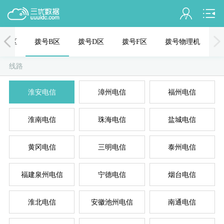
会员名：
号C区
拨号B区
拨号D区
拨号F区
拨号物理机
实名认证
线路
未认证
混拨
拨
淮安电信
漳州电信
福州电信
充值
淮南电信
珠海电信
盐城电信
订单管理
进入控制台
黄冈电信
三明电信
泰州电信
拨
退出
福建泉州电信
宁德电信
烟台电信
淮北电信
安徽池州电信
南通电信