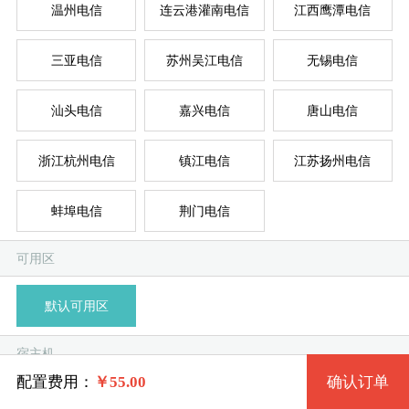
温州电信
连云港灌南电信
江西鹰潭电信
三亚电信
苏州吴江电信
无锡电信
台湾
新加
德
美
美
系统版本
汕头电信
嘉兴电信
唐山电信
规格
浙江杭州电信
镇江电信
江苏扬州电信
Win 7 32位流畅版
蚌埠电信
荆门电信
特价套餐一 13 2核 0.50G
模
独
单
Win 7 64位流畅版
系统类别
可用区
特价套餐二 9728 2核 1G
Win 7 32位完整版 (1G以上)
默认可用区
特价套餐三 19 4核 2G
Windows
Win 7 64位完整版 (2G以上)
宿主机
特价套餐四 20 4核 4G
Linux
Win 10 32位流畅版 (2G以上)
配置费用：
￥
55.00
确认订单
淮安电信-A
淮安电信-B