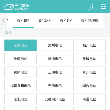
会员名：
号C区
拨号B区
拨号D区
拨号F区
拨号物理机
实名认证
线路
未认证
混拨
拨
淮安电信
漳州电信
福州电信
充值
淮南电信
珠海电信
盐城电信
订单管理
进入控制台
黄冈电信
三明电信
泰州电信
拨
退出
福建泉州电信
宁德电信
烟台电信
淮北电信
安徽池州电信
南通电信