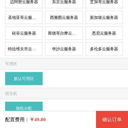
迈阿密云服务器
东京云服务器
芝加哥云服务器
圣地亚哥云服务器
西雅图云服务器
新加坡云服务器
台湾
新加
德
美
美
硅谷云服务器
斯德哥尔摩云服务器
悉尼云服务器
系统版本
规格
特拉维夫市云服务器
华沙云服务器
多伦多云服务器
海外云服务器1G型 999_cdg 1核 1G
CentOS 7 x64
可用区
模
独
单
海外云服务器2G型 1032_cdg 1核 2G
Debian 10 x64 (buster)
默认可用区
系统类别
海外云服务器4G型 1033_cdg 2核 4G
CentOS 7 SELinux x64
宿主机
Linux
海外云服务器8G型 1034_cdg 4核 8G
Ubuntu 20.04 LTS x64
随机分配
Windows
海外云服务器16G型 1035_cdg 6核 16G
CentOS 8 Stream x64
配置费用：
￥
49.80
确认订单
剩余999台