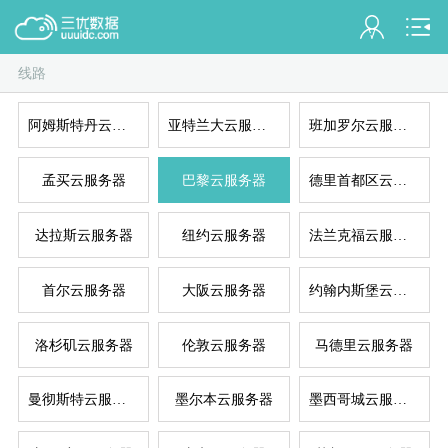
线路
会员名：
阿姆斯特丹云服务器
亚特兰大云服务器
班加罗尔云服务器
实名认证
未认证
混拨
拨
孟买云服务器
巴黎云服务器
德里首都区云服务器
充值
达拉斯云服务器
纽约云服务器
法兰克福云服务器
订单管理
首尔云服务器
大阪云服务器
约翰内斯堡云服务器
进入控制台
拨
洛杉矶云服务器
伦敦云服务器
马德里云服务器
退出
曼彻斯特云服务器
墨尔本云服务器
墨西哥城云服务器