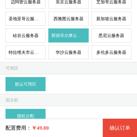
迈阿密云服务器
东京云服务器
芝加哥云服务器
圣地亚哥云服务器
西雅图云服务器
新加坡云服务器
台湾
新加
德
美
美
硅谷云服务器
斯德哥尔摩云服务器
悉尼云服务器
系统版本
规格
特拉维夫市云服务器
华沙云服务器
多伦多云服务器
海外云服务器1G型 999_sto 1核 1G
CentOS 7 x64
可用区
模
独
单
海外云服务器2G型 1032_sto 1核 2G
Debian 10 x64 (buster)
默认可用区
系统类别
海外云服务器4G型 1033_sto 2核 4G
CentOS 7 SELinux x64
宿主机
Linux
海外云服务器8G型 1034_sto 4核 8G
Ubuntu 20.04 LTS x64
随机分配
Windows
海外云服务器16G型 1035_sto 6核 16G
CentOS 8 Stream x64
配置费用：
￥
49.80
确认订单
剩余999台