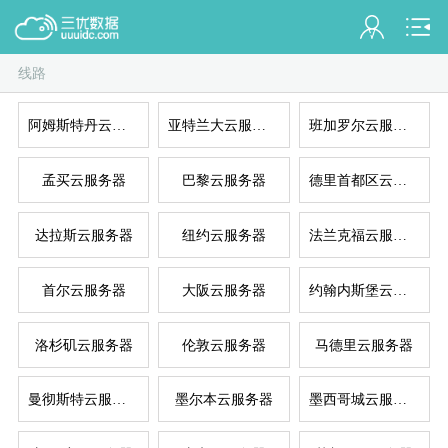
线路
会员名：
阿姆斯特丹云服务器
亚特兰大云服务器
班加罗尔云服务器
实名认证
未认证
混拨
拨
孟买云服务器
巴黎云服务器
德里首都区云服务器
充值
达拉斯云服务器
纽约云服务器
法兰克福云服务器
订单管理
首尔云服务器
大阪云服务器
约翰内斯堡云服务器
进入控制台
拨
洛杉矶云服务器
伦敦云服务器
马德里云服务器
退出
曼彻斯特云服务器
墨尔本云服务器
墨西哥城云服务器