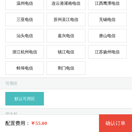
温州电信
连云港灌南电信
江西鹰潭电信
三亚电信
苏州吴江电信
无锡电信
台湾
新加
德
美
美
系统版本
汕头电信
嘉兴电信
唐山电信
规格
浙江杭州电信
镇江电信
江苏扬州电信
Win 7 32位流畅版
蚌埠电信
荆门电信
特价套餐一 13 2核 0.50G
模
独
单
Win 7 64位流畅版
系统类别
可用区
特价套餐二 9728 2核 1G
Win 7 32位完整版 (1G以上)
默认可用区
特价套餐三 19 4核 2G
Windows
Win 7 64位完整版 (2G以上)
宿主机
特价套餐四 20 4核 4G
Linux
Win 10 32位流畅版 (2G以上)
配置费用：
￥
55.00
确认订单
淮安电信-A
淮安电信-B