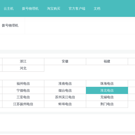
云主机
拨号物理机
淘宝购买
官方客户端
文档
拨号物理机
浙江
安徽
福建
河北
福州电信
淮南电信
珠海电信
宁德电信
烟台电信
淮北电信
三亚电信
苏州吴江电信
无锡电信
江苏扬州电信
蚌埠电信
荆门电信