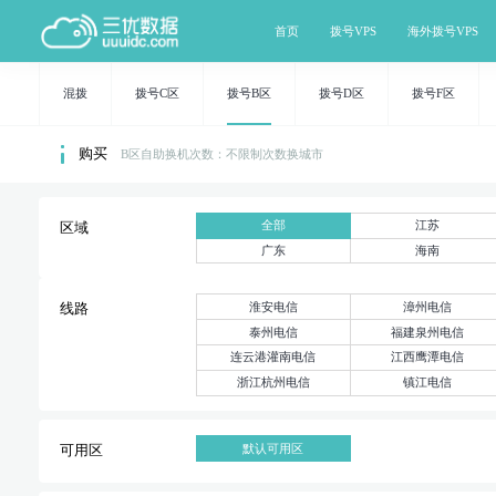
首页
拨号VPS
海外拨号VPS
混拨
拨号C区
拨号B区
拨号D区
拨号F区
购买
B区自助换机次数：不限制次数换城市
全部
江苏
区域
广东
海南
淮安电信
漳州电信
线路
泰州电信
福建泉州电信
连云港灌南电信
江西鹰潭电信
浙江杭州电信
镇江电信
默认可用区
可用区