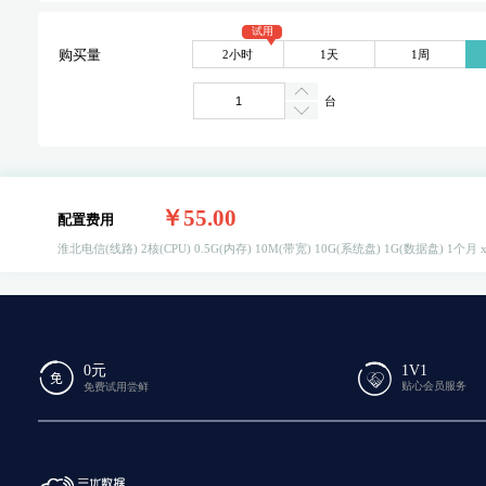
试用
2小时
1天
1周
购买量
台
￥55.00
配置费用
淮北电信(线路)
2核(CPU)
0.5G(内存)
10M(带宽)
10G(系统盘)
1G(数据盘)
1个月 
0元
1V1
贴心会员服务
免费试用尝鲜