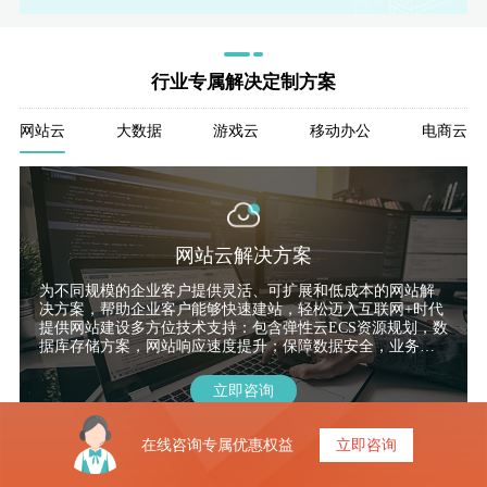
台湾
新加
德
美
美
行业专属解决定制方案
网站云
大数据
游戏云
移动办公
电商云
网站云解决方案
模
独
单
为不同规模的企业客户提供灵活、可扩展和低成本的网站解
决方案，帮助企业客户能够快速建站，轻松迈入互联网+时代
提供网站建设多方位技术支持：包含弹性云ECS资源规划，数
据库存储方案，网站响应速度提升；保障数据安全，业务稳
定运行；支持海量并发用户，支持系统高可靠与高性能。
立即咨询
在线咨询专属优惠权益
立即咨询