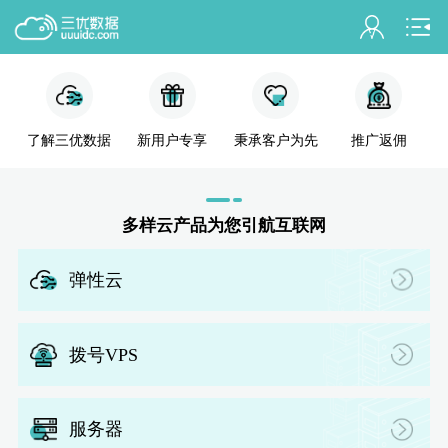
会员名：
实名认证
未认证
了解三优数据
新用户专享
秉承客户为先
推广返佣
混拨
拨
充值
多样云产品为您引航互联网
订单管理
弹性云
进入控制台
拨
退出
拨号VPS
服务器