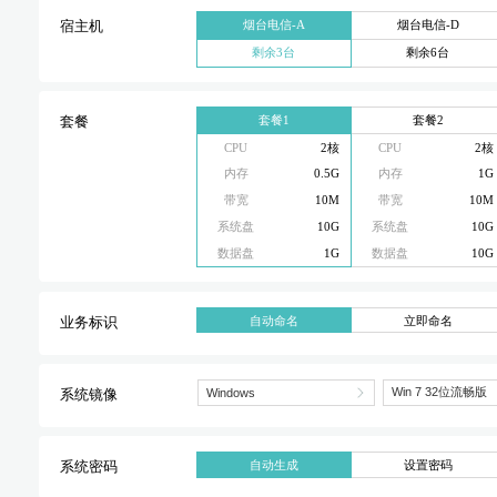
烟台电信-A
烟台电信-D
宿主机
剩余3台
剩余6台
套餐1
套餐2
套餐
CPU
2核
CPU
2核
内存
0.5G
内存
1G
带宽
10M
带宽
10M
系统盘
10G
系统盘
10G
数据盘
1G
数据盘
10G
自动命名
立即命名
业务标识
系统镜像
自动生成
设置密码
系统密码