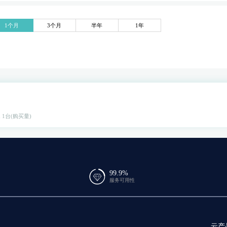
1个月
3个月
半年
1年
x 1台(购买量)
99.9%
服务可用性
云产