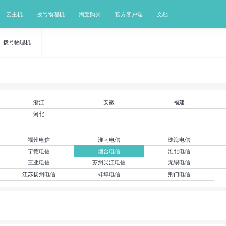
云主机
拨号物理机
淘宝购买
官方客户端
文档
拨号物理机
浙江
安徽
福建
河北
福州电信
淮南电信
珠海电信
宁德电信
烟台电信
淮北电信
三亚电信
苏州吴江电信
无锡电信
江苏扬州电信
蚌埠电信
荆门电信