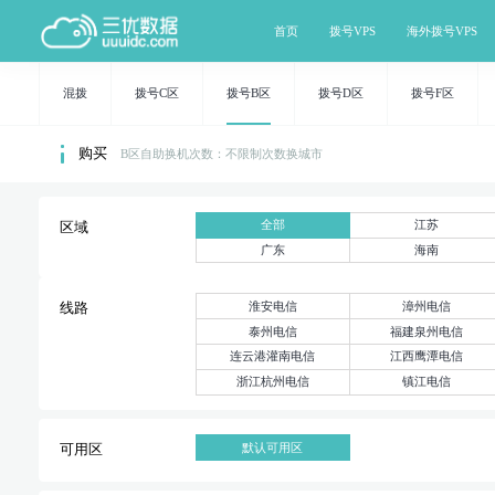
首页
拨号VPS
海外拨号VPS
混拨
拨号C区
拨号B区
拨号D区
拨号F区
购买
B区自助换机次数：不限制次数换城市
全部
江苏
区域
广东
海南
淮安电信
漳州电信
线路
泰州电信
福建泉州电信
连云港灌南电信
江西鹰潭电信
浙江杭州电信
镇江电信
默认可用区
可用区