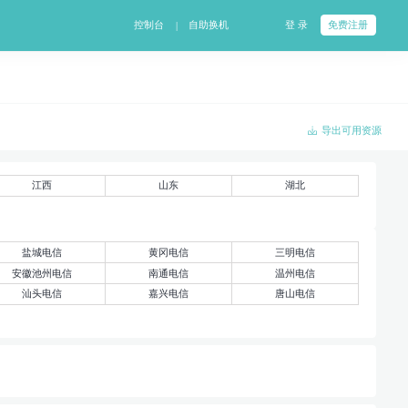
控制台
自助换机
登 录
免费注册
|
导出可用资源
江西
山东
湖北
盐城电信
黄冈电信
三明电信
安徽池州电信
南通电信
温州电信
汕头电信
嘉兴电信
唐山电信