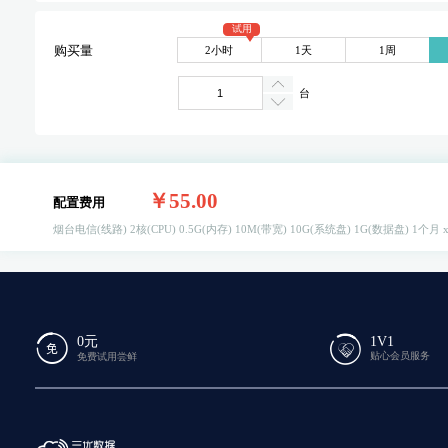
试用
2小时
1天
1周
购买量
台
￥55.00
配置费用
烟台电信(线路)
2核(CPU)
0.5G(内存)
10M(带宽)
10G(系统盘)
1G(数据盘)
1个月 
0元
1V1
贴心会员服务
免费试用尝鲜