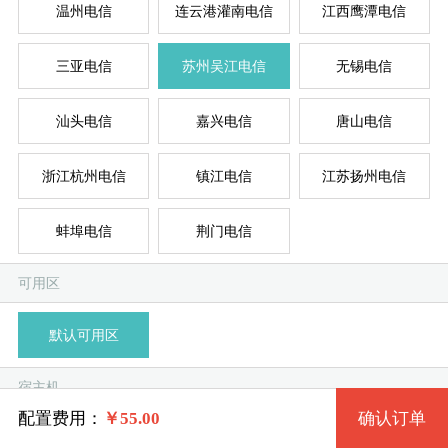
温州电信
连云港灌南电信
江西鹰潭电信
三亚电信
苏州吴江电信
无锡电信
台湾
新加
德
美
美
系统版本
汕头电信
嘉兴电信
唐山电信
规格
浙江杭州电信
镇江电信
江苏扬州电信
Win 7 32位流畅版
蚌埠电信
荆门电信
特价套餐一 9723 2核 0.50G
模
独
单
Win 7 64位流畅版
系统类别
可用区
特价套餐二 9724 2核 1G
Win 7 32位完整版 (1G以上)
默认可用区
特价套餐三 9725 4核 2G
Windows
Win 7 64位完整版 (2G以上)
宿主机
特价套餐四 9726 4核 4G
Linux
Win 10 32位流畅版 (2G以上)
配置费用：
￥
55.00
确认订单
吴江电信-A
苏州电信-B
苏州电信-C