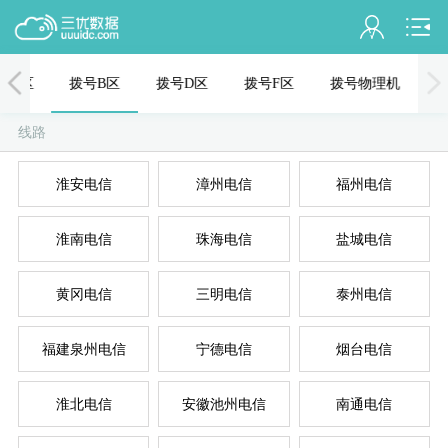
会员名：
号C区
拨号B区
拨号D区
拨号F区
拨号物理机
实名认证
线路
未认证
混拨
拨
淮安电信
漳州电信
福州电信
充值
淮南电信
珠海电信
盐城电信
订单管理
进入控制台
黄冈电信
三明电信
泰州电信
拨
退出
福建泉州电信
宁德电信
烟台电信
淮北电信
安徽池州电信
南通电信