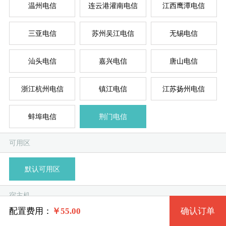
温州电信
连云港灌南电信
江西鹰潭电信
三亚电信
苏州吴江电信
无锡电信
台湾
新加
德
美
美
系统版本
汕头电信
嘉兴电信
唐山电信
规格
浙江杭州电信
镇江电信
江苏扬州电信
Win 7 32位流畅版
蚌埠电信
荆门电信
特价套餐一 10304 2核 0.50G
模
独
单
Win 7 64位流畅版
系统类别
可用区
特价套餐二 10305 2核 1G
Win 7 32位完整版 (1G以上)
默认可用区
特价套餐三 10306 4核 2G
Windows
Win 7 64位完整版 (2G以上)
宿主机
特价套餐四 10307 4核 4G
Linux
Win 10 32位流畅版 (2G以上)
配置费用：
￥
55.00
确认订单
荆门电信-A