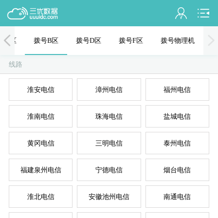
会员名：
号C区
拨号B区
拨号D区
拨号F区
拨号物理机
实名认证
线路
未认证
混拨
拨
淮安电信
漳州电信
福州电信
充值
淮南电信
珠海电信
盐城电信
订单管理
进入控制台
黄冈电信
三明电信
泰州电信
拨
退出
福建泉州电信
宁德电信
烟台电信
淮北电信
安徽池州电信
南通电信