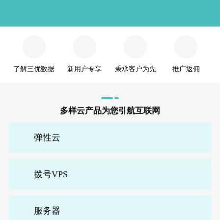
会员名：
实名认证
未认证
了解三优数据
新用户专享
秉承客户为先
推广返佣
混拨
拨
充值
多样云产品为您引航互联网
订单管理
弹性云
进入控制台
拨
退出
拨号VPS
服务器