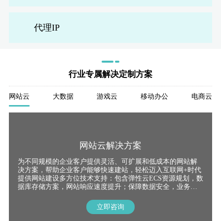
代理IP
台湾
新加
德
美
美
行业专属解决定制方案
网站云
大数据
游戏云
移动办公
电商云
模
独
单
网站云解决方案
为不同规模的企业客户提供灵活、可扩展和低成本的网站解
决方案，帮助企业客户能够快速建站，轻松迈入互联网+时代
提供网站建设多方位技术支持：包含弹性云ECS资源规划，数
据库存储方案，网站响应速度提升；保障数据安全，业务稳
定运行；支持海量并发用户，支持系统高可靠与高性能。
立即咨询