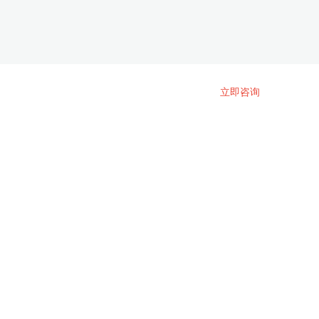
在线咨询专属优惠权益
立即咨询
会员登录
登录
取消